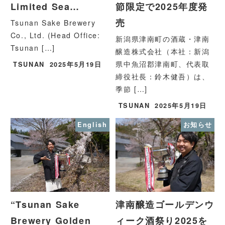
Limited Sea…
節限定で2025年度発
売
Tsunan Sake Brewery
Co., Ltd. (Head Office:
新潟県津南町の酒蔵・津南
Tsunan […]
醸造株式会社（本社：新潟
県中魚沼郡津南町、代表取
TSUNAN
2025年5月19日
締役社長：鈴木健吾）は、
季節 […]
TSUNAN
2025年5月19日
English
お知らせ
“Tsunan Sake
津南醸造ゴールデンウ
Brewery Golden
ィーク酒祭り2025を