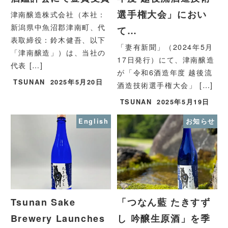
選手権大会」におい
津南醸造株式会社（本社：
新潟県中魚沼郡津南町、代
て…
表取締役：鈴木健吾、以下
「妻有新聞」（2024年5月
「津南醸造」）は、当社の
17日発行）にて、津南醸造
代表 […]
が「令和6酒造年度 越後流
TSUNAN
2025年5月20日
酒造技術選手権大会」 […]
TSUNAN
2025年5月19日
English
お知らせ
Tsunan Sake
「つなん藍 たきすず
Brewery Launches
し 吟醸生原酒」を季