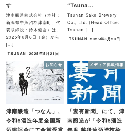
す
“Tsuna…
津南醸造株式会社（本社：
Tsunan Sake Brewery
新潟県中魚沼郡津南町、代
Co., Ltd. (Head Office:
表取締役：鈴木健吾）は、
Tsunan […]
2025年6月6日（金）から
TSUNAN
2025年5月20日
[…]
TSUNAN
2025年5月21日
お知らせ
メディア掲載情報
津南醸造「つなん」、
「妻有新聞」にて、津
令和6酒造年度全国新
南醸造が「令和6酒造
酒鑑評会にて金賞受賞
年度 越後流酒造技術