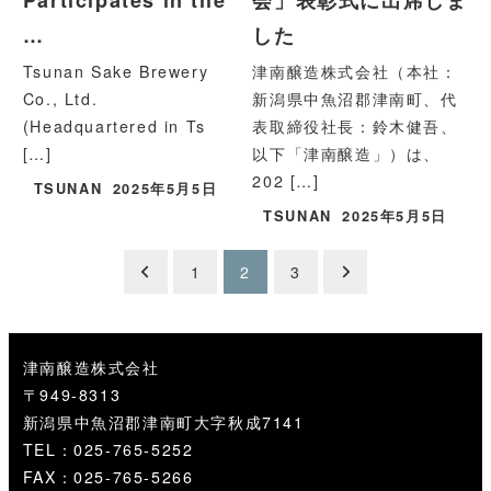
Participates in the
会」表彰式に出席しま
…
した
Tsunan Sake Brewery
津南醸造株式会社（本社：
Co., Ltd.
新潟県中魚沼郡津南町、代
(Headquartered in Ts
表取締役社長：鈴木健吾、
[…]
以下「津南醸造」）は、
202 […]
TSUNAN
2025年5月5日
TSUNAN
2025年5月5日
投
1
2
3
稿
の
津南醸造株式会社
〒949-8313
ペ
新潟県中魚沼郡津南町大字秋成7141
ー
TEL：025-765-5252
FAX：025-765-5266