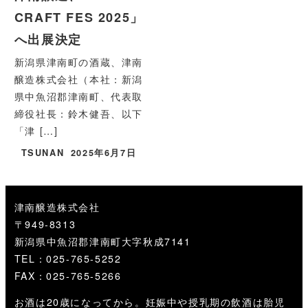
CRAFT FES 2025」
へ出展決定
新潟県津南町の酒蔵、津南
醸造株式会社（本社：新潟
県中魚沼郡津南町、代表取
締役社長：鈴木健吾、以下
「津 […]
TSUNAN
2025年6月7日
津南醸造株式会社
〒949-8313
新潟県中魚沼郡津南町大字秋成7141
TEL：025-765-5252
FAX：025-765-5266
お酒は20歳になってから。妊娠中や授乳期の飲酒は胎児