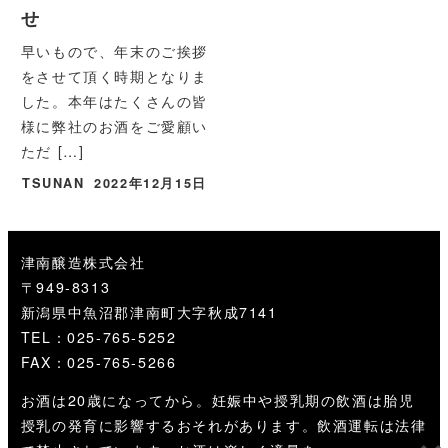
せ
早いもので、年末のご挨拶
をさせて頂く時期となりま
した。本年はたくさんの皆
様に弊社のお酒をご愛顧い
ただ […]
TSUNAN
2022年12月15日
津南醸造株式会社
〒949-8313
新潟県中魚沼郡津南町大字秋成7141
TEL：025-765-5252
FAX：025-765-5266
お酒は20歳になってから。妊娠中や授乳期の飲酒は胎児
授乳の発育に影響するおそれがあります。飲酒運転は法律