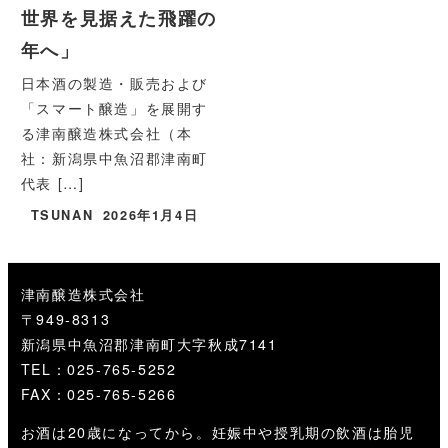
世界を見据えた飛躍の
年へ」
日本酒の製造・販売および
「スマート醸造」を展開す
る津南醸造株式会社（本
社：新潟県中魚沼郡津南町
代表 […]
TSUNAN
2026年1月4日
津南醸造株式会社
〒949-8313
新潟県中魚沼郡津南町大字秋成7141
TEL：025-765-5252
FAX：025-765-5266
お酒は20歳になってから。妊娠中や授乳期の飲酒は胎児