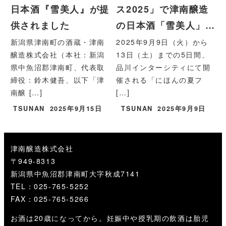
日本酒『雪美人』が提
ス2025」で津南醸造
供されました
の日本酒「雪美人」…
新潟県津南町の酒蔵・津南
2025年9月9日（火）から
醸造株式会社（本社：新潟
13日（土）までの5日間、
県中魚沼郡津南町、代表取
品川インターシティにて開
締役：鈴木健吾、以下「津
催される「にほんの夏フ
南醸 […]
[…]
TSUNAN
2025年9月15日
TSUNAN
2025年9月9日
津南醸造株式会社
〒949-8313
新潟県中魚沼郡津南町大字秋成7141
TEL：025-765-5252
FAX：025-765-5266
お酒は20歳になってから。妊娠中や授乳期の飲酒は胎児