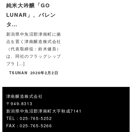
純米大吟醸「GO
LUNAR」、バレン
タ…
新潟県中魚沼郡津南町に拠
点を置く津南醸造株式会社
（代表取締役：鈴木健吾）
は、同社のフラッグシップ
ブラ […]
TSUNAN
2026年2月2日
津南醸造株式会社
〒949-8313
新潟県中魚沼郡津南町大字秋成7141
TEL：025-765-5252
FAX：025-765-5266