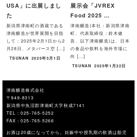
USA」に出展しまし
展示会「JVREX
た
Food 2025 …
新潟県津南町の酒蔵である
津南醸造(本社：新潟県津南
津南醸造が世界展開を目指
町、代表取締役：鈴木健
して：2025年2月1日から2
吾、以下津南醸造)は、日本
月28日、メタバース空 […]
の食品や飲料を海外市場に
向 […]
TSUNAN
2025年3月1日
TSUNAN
2025年1月22日
津南醸造株式会社
〒949-8313
新潟県中魚沼郡津南町大字秋成7141
TEL：025-765-5252
FAX：025-765-5266
お酒は20歳になってから。妊娠中や授乳期の飲酒は胎児