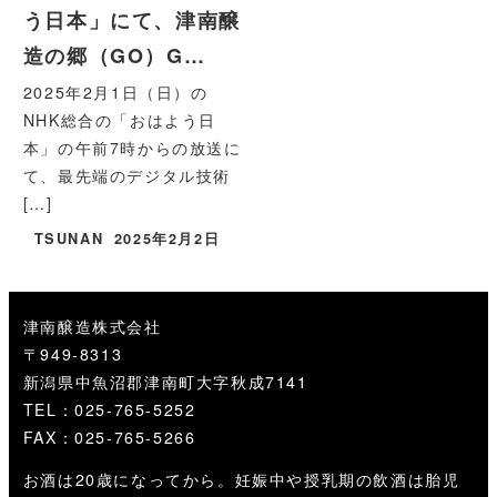
う日本」にて、津南醸
造の郷（GO）G…
2025年2月1日（日）の
NHK総合の「おはよう日
本」の午前7時からの放送に
て、最先端のデジタル技術
[…]
TSUNAN
2025年2月2日
津南醸造株式会社
〒949-8313
新潟県中魚沼郡津南町大字秋成7141
TEL：025-765-5252
FAX：025-765-5266
お酒は20歳になってから。妊娠中や授乳期の飲酒は胎児