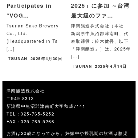
Participates in
2025」に参加 ～台湾
“VOG…
最大級のファ…
Tsunan Sake Brewery
津南醸造株式会社（本社：
Co., Ltd.
新潟県中魚沼郡津南町、代
(Headquartered in Ts
表取締役：鈴木健吾、以下
[…]
「津南醸造」）は、2025年
[…]
TSUNAN
2025年4月30日
TSUNAN
2025年4月14日
津南醸造株式会社
〒949-8313
新潟県中魚沼郡津南町大字秋成7141
TEL：025-765-5252
FAX：025-765-5266
お酒は20歳になってから。妊娠中や授乳期の飲酒は胎児