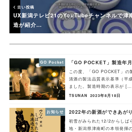
古い投稿
UX新潟テレビ21のYouTubeチャンネルで津
造が紹介…
「GO POCKET」製造年
GO Pocket
この度、「GO POCKET
清酒の製法品質表示基準（平成
ました。製造時期の表示が […
TSUNAN
2023年8月18日
2022年の新酒ができあが
お知らせ
初雪がみられた12/2からし
地・新潟県津南町の本領発揮