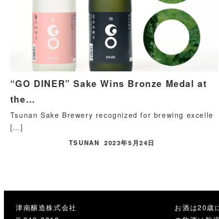
“GO DINER” Sake Wins Bronze Medal at
the…
Tsunan Sake Brewery recognized for brewing excelle
[…]
TSUNAN
2023年5月24日
津南醸造株式会社
お酒は20歳