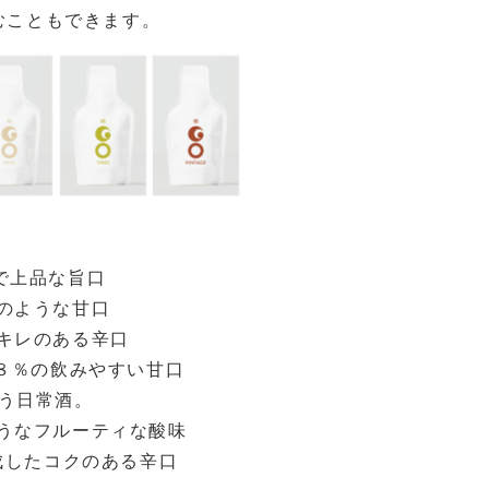
むこともできます。
アで上品な旨口
ツのような甘口
とキレのある辛口
ール８％の飲みやすい甘口
わう日常酒。
のようなフルーティな酸味
年熟成したコクのある辛口