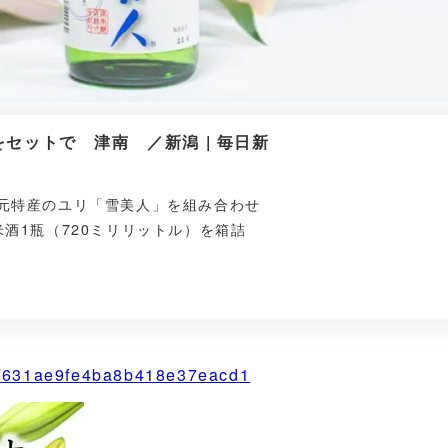
セットで 津南 ／新潟 | 毎日新
元特産のユリ「雪美人」を組み合わせ
酒1瓶（720ミリリットル）を箱詰
ems/631ae9fe4ba8b418e37eacd1