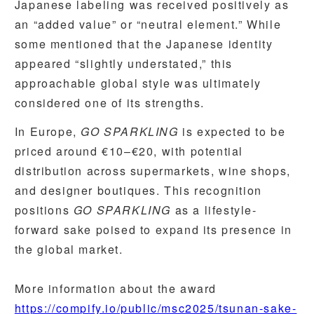
Japanese labeling was received positively as
an “added value” or “neutral element.” While
some mentioned that the Japanese identity
appeared “slightly understated,” this
approachable global style was ultimately
considered one of its strengths.
In Europe,
GO SPARKLING
is expected to be
priced around €10–€20, with potential
distribution across supermarkets, wine shops,
and designer boutiques. This recognition
positions
GO SPARKLING
as a lifestyle-
forward sake poised to expand its presence in
the global market.
More information about the award
https://compify.io/public/msc2025/tsunan-sake-