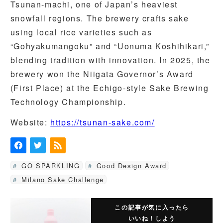
Tsunan-machi, one of Japan’s heaviest
snowfall regions. The brewery crafts sake
using local rice varieties such as
“Gohyakumangoku” and “Uonuma Koshihikari,”
blending tradition with innovation. In 2025, the
brewery won the Niigata Governor’s Award
(First Place) at the Echigo-style Sake Brewing
Technology Championship.
Website:
https://tsunan-sake.com/
GO SPARKLING
Good Design Award
Milano Sake Challenge
この記事が気に入ったら
いいね！しよう