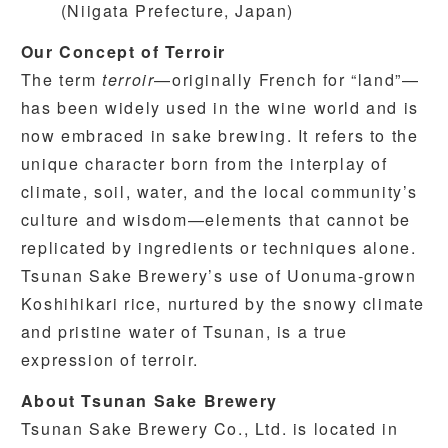
(Niigata Prefecture, Japan)
Our Concept of Terroir
The term
terroir
—originally French for “land”—
has been widely used in the wine world and is
now embraced in sake brewing. It refers to the
unique character born from the interplay of
climate, soil, water, and the local community’s
culture and wisdom—elements that cannot be
replicated by ingredients or techniques alone.
Tsunan Sake Brewery’s use of Uonuma-grown
Koshihikari rice, nurtured by the snowy climate
and pristine water of Tsunan, is a true
expression of terroir.
About Tsunan Sake Brewery
Tsunan Sake Brewery Co., Ltd. is located in