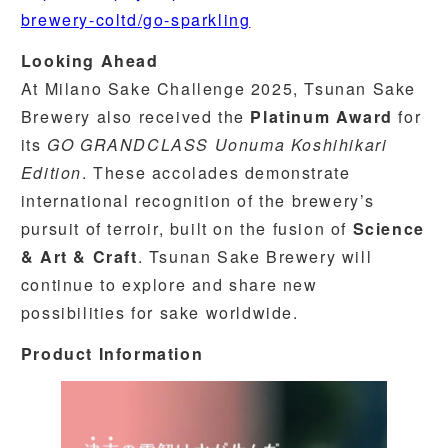
brewery-coltd/go-sparkling
Looking Ahead
At Milano Sake Challenge 2025, Tsunan Sake
Brewery also received the
Platinum Award
for
its
GO GRANDCLASS Uonuma Koshihikari
Edition
. These accolades demonstrate
international recognition of the brewery’s
pursuit of terroir, built on the fusion of
Science
& Art & Craft
. Tsunan Sake Brewery will
continue to explore and share new
possibilities for sake worldwide.
Product Information