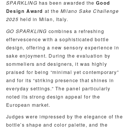
SPARKLING
has been awarded the
Good
Design Award
at the
Milano Sake Challenge
2025
held in Milan, Italy.
GO SPARKLING
combines a refreshing
effervescence with a sophisticated bottle
design, offering a new sensory experience in
sake enjoyment. During the evaluation by
sommeliers and designers, it was highly
praised for being “minimal yet contemporary”
and for its “striking presence that shines in
everyday settings.” The panel particularly
noted its strong design appeal for the
European market.
Judges were impressed by the elegance of the
bottle’s shape and color palette, and the