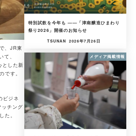
特別試飲を今年も ——「津南醸造ひまわり
祭り2026」開催のお知らせ
TSUNAN
2026年7月26日
で、JR東
おいて、
メディア掲載情報
心とした新
のです。
のビジネ
マッチング
した。