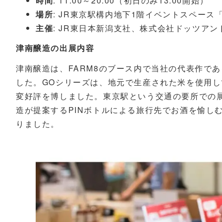
時間
: 11:00～20:00（初日のみ13:00開始）
場所
: JR東京駅構内地下1階イベントスペース
主催
: JR東日本新潟支社、株式会社ドッツアン
津南醸造の出展内容
津南醸造は、FARM8のブース内で当社の代表作で
した。GOシリーズは、地元で生産された米を使用
変好評を博しました。東京駅という交通の要所での
造が提案するPINボトルによる旅行先でお酒を愉し
りました。