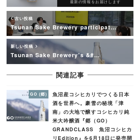
最新の情報をお届けします
古い投稿
Tsunan Sake Brewery participat…
新しい投稿
Tsunan Sake Brewery’s &#…
関連記事
魚沼産コシヒカリでつくる日本
GO (郷)
酒を世界へ。豪雪の秘境「津
南」の大地で醸すコシヒカリ純
米大吟醸酒『郷（GO）
GRANDCLASS 魚沼コシヒカ
リEdition』を6月18日に発売開