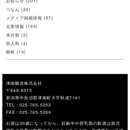
お知らせ
(201)
つなん
(24)
メディア掲載情報
(57)
企業情報
(193)
未分類
(2)
田人馬
(4)
銘柄
(14)
津南醸造株式会社
〒949-8313
新潟県中魚沼郡津南町大字秋成7141
TEL：025-765-5252
FAX：025-765-5266
お酒は20歳になってから。妊娠中や授乳期の飲酒は胎児