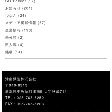
GO Pocket
(17)
お知らせ
(201)
つなん
(24)
メディア掲載情報
(57)
企業情報
(193)
未分類
(2)
田人馬
(4)
銘柄
(14)
津南醸造株式会社
〒949-8313
新潟県中魚沼郡津南町大字秋成7141
TEL：025-765-5252
FAX：025-765-5266