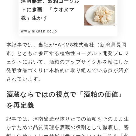
津南醸造、酒粕ヨーグル
トに参画 「ウオヌマ
株」生かす
www.nikkan.co.jp
本記事では、当社がFARM8株式会社（新潟県長岡
市）とともに参画する植物性ヨーグルト開発プロジ
ェクトにおいて、酒粕のアップサイクルを軸にした
発酵食品づくりに本格的に取り組んでいる点が紹介
されています。
酒蔵ならではの視点で「酒粕の価値」
を再定義
記事では、津南醸造が搾りたての酒粕をそのまま生
かすための品質管理を酒蔵の役割として徹底し、密
封・保冷・トレーサビリティーといった工程を「蔵