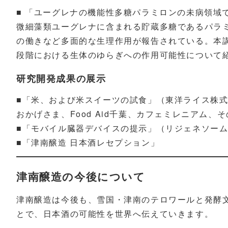
■ 「ユーグレナの機能性多糖パラミロンの未病領
微細藻類ユーグレナに含まれる貯蔵多糖であるパラミロ
の働きなど多面的な生理作用が報告されている。本
段階における生体のゆらぎへの作用可能性について
研究開発成果の展示
■「米、および米スイーツの試食」（東洋ライス株式会
おかげさま、Food Aid千葉、カフェミレニアム、
■「モバイル臓器デバイスの提示」（リジェネソー
■「津南醸造 日本酒レセプション」
津南醸造の今後について
津南醸造は今後も、雪国・津南のテロワールと発酵
とで、日本酒の可能性を世界へ伝えていきます。