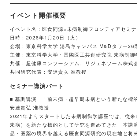
イベント開催概要
イベント名：医食同源×未病制御フロンティアセミナ
日時：2026年1月20日（火）
会場：東京科学大学 湯島キャンパス M&Dタワー26
主催：東京科学大学・国際医工共創研究院 未病制御
共催：超健康コンソーシアム、リジェネソーム株式
共同研究代表：安達貴弘 准教授
セミナー講演パート
■ 基調講演 「前未病・超早期未病という新たな標
安達貴弘 准教授
2021年よりスタートした未病制御学講座では、従
未病）を新たな標的として研究を進めてきた。本講
品・医薬の境界を越える医食同源研究の現在地と将