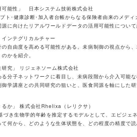
用可能性」 日本システム技術株式会社
セプト･健康診断･加入者台帳からなる保険者由来のメディ
同源に向けたリアルワールドデータの活用可能性について
 インテグリカルチャー
計の自由度を高める可能性がある。未病制御の視点から、
くのかを紹介。
性研究」 リジェネソーム株式会社
わる分子ネットワークに着目し、未病段階から介入可能な
制御学講座との共同研究の狙いと、医食同源を軸にした研
か」 株式会社Rhelixa（レリクサ）
に基づき生物学的年齢を推定するモデルとして、エピジェ
って何から、どのような生体状態を、どの程度の精度で読