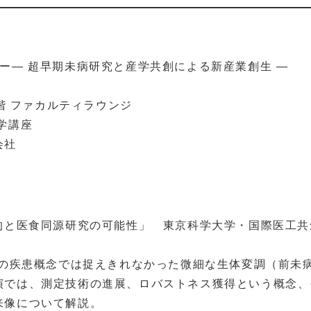
ー― 超早期未病研究と産学共創による新産業創生 ―
階 ファカルティラウンジ
学講座
会社
的と医食同源研究の可能性」 東京科学大学・国際医工共
来の疾患概念では捉えきれなかった微細な生体変調（前未
演では、測定技術の進展、ロバストネス獲得という概念、
来像について解説。