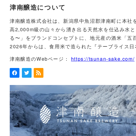
津南醸造について
津南醸造株式会社は、新潟県中魚沼郡津南町に本社
高2,000m級の山々から湧き出る天然水を仕込み水として
る〜」をブランドコンセプトに、地元産の酒米「五
2026年からは、食用米で造られた『テーブライス
津南醸造のWebページ：
https://tsunan-sake.com/