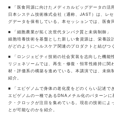
■ 「医食同源に向けたメディカルビッグデータの活
日本システム技術株式会社（通称、JAST）は、レ
グデータを保有している。本セッションでは、医食
■ 「細胞農業が拓く次世代タンパク質と未病制御」
細胞培養技術を基盤とした新しい食資源は、栄養設
がどのようにヘルスケア関連のプロダクトと結びつ
■ 「ロンジェビティ技術の社会実装を志向した機能
リジェネソームでは、再生・修復・恒常性維持に関
材・評価系の構築を進めている。本講演では、未病
紹介。
■ 「エピゲノムで身体の老化度をどのくらい記述できる
エピゲノムの一種であるDNAメチル化のパターン
ク・クロックが注目を集めている。現在の技術によ
とが可能なのかを紹介。