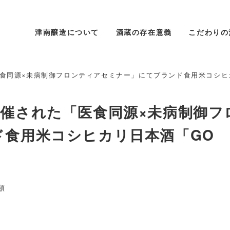
津南醸造について
酒蔵の存在意義
こだわりの
同源×未病制御フロンティアセミナー」にてブランド食用米コシヒカリ
催された「医食同源×未病制御フ
ド食用米コシヒカリ日本酒「GO
リー
類