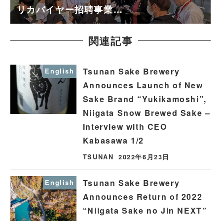
リカバイヤー招聘事業…
関連記事
Tsunan Sake Brewery
English
Announces Launch of New
Sake Brand “Yukikamoshi”,
Niigata Snow Brewed Sake –
Interview with CEO
Kabasawa 1/2
TSUNAN
2022年6月23日
Tsunan Sake Brewery
English
Announces Return of 2022
“Niigata Sake no Jin NEXT”