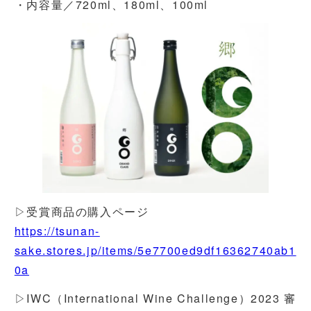
・内容量／720ml、180ml、100ml
▷受賞商品の購入ページ
https://tsunan-
sake.stores.jp/items/5e7700ed9df16362740ab1
0a
▷IWC（International Wine Challenge）2023 審