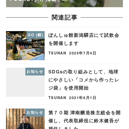
関連記事
ぽんしゅ館新潟驛店にて試飲会
GO (郷)
を開催します
TSUNAN
2025年7月4日
SDGsの取り組みとして、地球
お知らせ
にやさしい「コメから作ったレ
ジ袋」を使用開始
TSUNAN
2021年6月1日
第７０期 津南醸造株主総会を開
お知らせ
催し、代表取締役に鈴木健吾が
就任しました。