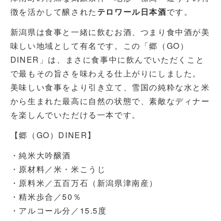
徴を活かして醸された
テロワール日本酒
です。
新潟県は食事と一緒に飲むお酒、つまり食中酒が美
味しい地域として有名です。この「郷（GO）
DINER」は、まさに食事中に飲んでいただくこと
で最もその旨さを味わえる仕上がりにしました。
美味しい食事をより引き立て、雪国の純粋な水と米
から生まれた最高に自然の状態で、素敵なディナー
を楽しんでいただける一本です。
【郷（GO）DINER】
・純米大吟醸酒
・原材料／米・米こうじ
・原料米／五百万石（新潟県津南産）
・精⽶歩合／50％
・アルコール分／15.5度