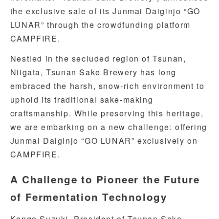
the exclusive sale of its Junmai Daiginjo “GO
LUNAR” through the crowdfunding platform
CAMPFIRE.
Nestled in the secluded region of Tsunan,
Niigata, Tsunan Sake Brewery has long
embraced the harsh, snow-rich environment to
uphold its traditional sake-making
craftsmanship. While preserving this heritage,
we are embarking on a new challenge: offering
Junmai Daiginjo “GO LUNAR” exclusively on
CAMPFIRE.
A Challenge to Pioneer the Future
of Fermentation Technology
Kengo Suzuki, President of Tsunan Sake