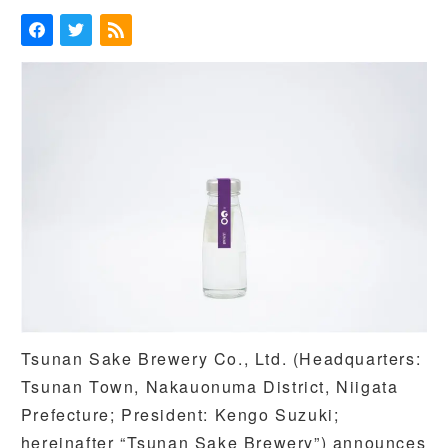
者
Tsunan Sake Brewery Co., Ltd. (Headquarters:
Tsunan Town, Nakauonuma District, Niigata
Prefecture; President: Kengo Suzuki;
hereinafter “Tsunan Sake Brewery”) announces