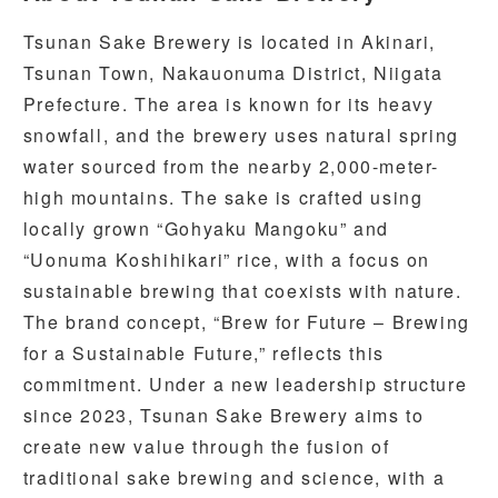
Tsunan Sake Brewery is located in Akinari,
Tsunan Town, Nakauonuma District, Niigata
Prefecture. The area is known for its heavy
snowfall, and the brewery uses natural spring
water sourced from the nearby 2,000-meter-
high mountains. The sake is crafted using
locally grown “Gohyaku Mangoku” and
“Uonuma Koshihikari” rice, with a focus on
sustainable brewing that coexists with nature.
The brand concept, “Brew for Future – Brewing
for a Sustainable Future,” reflects this
commitment. Under a new leadership structure
since 2023, Tsunan Sake Brewery aims to
create new value through the fusion of
traditional sake brewing and science, with a