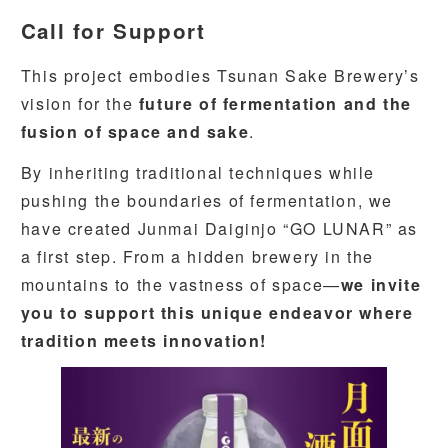
Call for Support
This project embodies Tsunan Sake Brewery’s
vision for the
future of fermentation and the
fusion of space and sake
.
By inheriting traditional techniques while
pushing the boundaries of fermentation, we
have created Junmai Daiginjo “GO LUNAR” as
a first step. From a hidden brewery in the
mountains to the vastness of space—
we invite
you to support this unique endeavor where
tradition meets innovation!