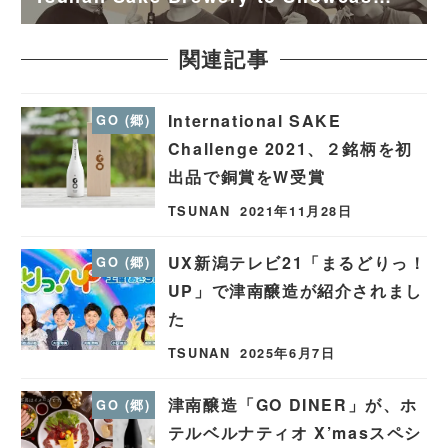
関連記事
International SAKE
GO (郷)
Challenge 2021、２銘柄を初
出品で銅賞をW受賞
TSUNAN
2021年11月28日
UX新潟テレビ21「まるどりっ！
GO (郷)
UP」で津南醸造が紹介されまし
た
TSUNAN
2025年6月7日
津南醸造「GO DINER」が、ホ
GO (郷)
テルベルナティオ X’masスペシ